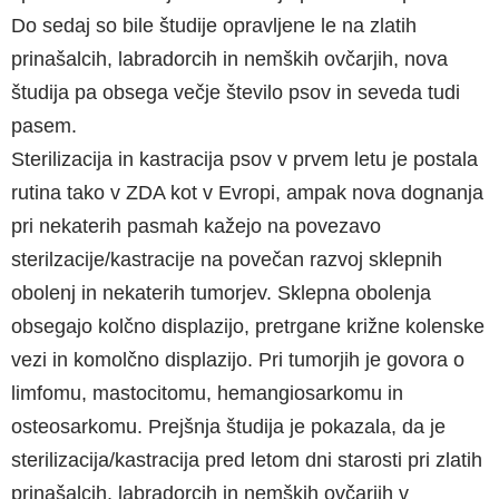
Do sedaj so bile študije opravljene le na zlatih
prinašalcih, labradorcih in nemških ovčarjih, nova
študija pa obsega večje število psov in seveda tudi
pasem.
Sterilizacija in kastracija psov v prvem letu je postala
rutina tako v ZDA kot v Evropi, ampak nova dognanja
pri nekaterih pasmah kažejo na povezavo
sterilzacije/kastracije na povečan razvoj sklepnih
obolenj in nekaterih tumorjev. Sklepna obolenja
obsegajo kolčno displazijo, pretrgane križne kolenske
vezi in komolčno displazijo. Pri tumorjih je govora o
limfomu, mastocitomu, hemangiosarkomu in
osteosarkomu. Prejšnja študija je pokazala, da je
sterilizacija/kastracija pred letom dni starosti pri zlatih
prinašalcih, labradorcih in nemških ovčarjih v