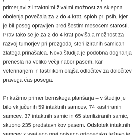
primerjavi z intaktnimi živalmi možnost za sklepna
obolenja povečala za 2 do 4 krat, sploh pri psih, kjer
je bil poseg opravljen pred šestim mesecem starosti.
Prav tako se je za 2 do 4 krat povišala možnost za
razvoj tumorjev pri prezgodaj steriliziranih samicah
zlatega prinašalca. Nova študija je podobna dognanja
prenesla na veliko večji nabor pasem, kar
veterinarjem in lastnikom olajša odločitev za določitev
pravega čas posega.
Prikažimo primer bernskega planšarja – v študijo je
bilo vključenih 59 intaktnih samcev, 74 kastriranih
samcev, 37 intaktnih samic in 65 steriliziranih samic,
skupno 235 predstavnikov pasem. Odstotek intaktnih
samcev z vsaj eno prej opisano ortopedsko težavo je