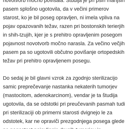
novotvorb močno povišala. Študija je pri psih manjših
pasem splošno ugotovila, da v večini primerov
starost, ko je bil poseg opravljen, ni imela vpliva na
pojav opazovanih težav, razen pri bostonskih terierjih
in shih-tzujih, kjer je s prehitro opravljenim posegom
pojavnost novotvorb močno narasla. Za večino večjih
pasem pa so ugotovili občutno povišanje ortopedskih
težav pri prehitro opravljenem posegu.
Do sedaj je bil glavni vzrok za zgodnjo sterilizacijo
samic preprečevanje nastanka nekaterih tumorjev
(mastocitom, adenokarcinom), vendar je ta študija
ugotovila, da se odstotki pri preučevanih pasmah tudi
pri sterilizaciji ob primerni starosti dvignejo le za
odstotek, kar ne opraviči prezgodnjega posega glede