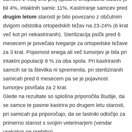
bil 4%, intaktnih samic 11%. Kastriranje samcev pred
drugim letom
starosti je bilo povezano z občutnim
dvigom odstotka ortopedskih težav na 23-24% (6 krat
več kot pri nekastriranih). Sterilizacija psičk pred 6
mesecem je povečala tveganje za ortopedske težave
za 3 krat. Pojavnost enega ali več tumorjev je bila pri
intaktni populaciji 9 % za oba spola. Pri kastriranih
samcih se ta številka ni spremenila, pri steriliziranih
samicah pred 6 mesecem pa se je pojavnost
tumorjev povišala za 2 krat.
Glede na rezultate so splošna priporočila študije, da
se samce te pasme kastrira po drugem letu starosti,
pri samicah pa priporočajo, da se lastniki odločijo za
primerno starost s svojim veterinarjem (vendar
vsekakor ne prehitro).