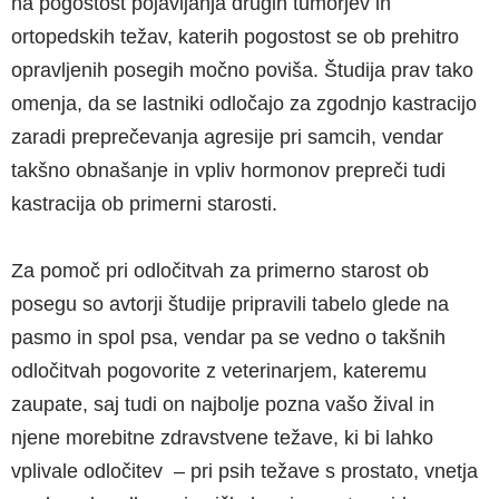
na pogostost pojavljanja drugih tumorjev in
ortopedskih težav, katerih pogostost se ob prehitro
opravljenih posegih močno poviša. Študija prav tako
omenja, da se lastniki odločajo za zgodnjo kastracijo
zaradi preprečevanja agresije pri samcih, vendar
takšno obnašanje in vpliv hormonov prepreči tudi
kastracija ob primerni starosti.
Za pomoč pri odločitvah za primerno starost ob
posegu so avtorji študije pripravili tabelo glede na
pasmo in spol psa, vendar pa se vedno o takšnih
odločitvah pogovorite z veterinarjem, kateremu
zaupate, saj tudi on najbolje pozna vašo žival in
njene morebitne zdravstvene težave, ki bi lahko
vplivale odločitev – pri psih težave s prostato, vnetja